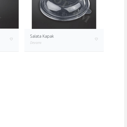
Salata Kapak
Devamı