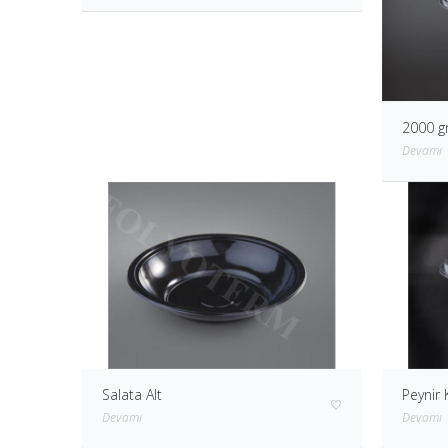
2000 g
Devamı
Salata Alt
Peynir 
Devamı
Devamı