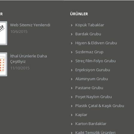
ER
ÜRÜNLER
Web Sitemiz Yenilendi
Köpük Tabaklar
10/6/2015
Bardak Grubu
Hijyen & Eldiven Grubu
Sızdırmaz Grup
İthal Ürünlerle Daha
Streç Film-Folyo Grubu
Çeşitliyiz
11/10/2015
Enjeksiyon Gurubu
Alüminyum Grubu
Pastane Grubu
Poşet Naylon Grubu
Plastik Çatal & Kaşık Grubu
Kaplar
Karton Bardaklar
Kağıt Temizlik Ürünleri