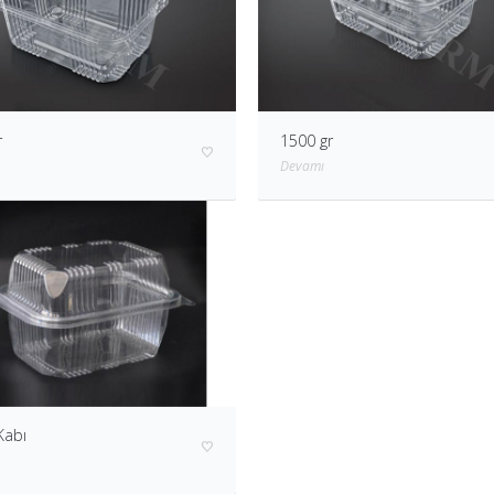
r
1500 gr
Devamı
Kabı