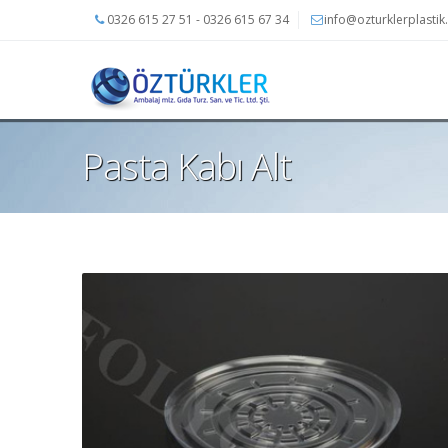
0326 615 27 51 - 0326 615 67 34
info@ozturklerplasti
Pasta Kabı Alt