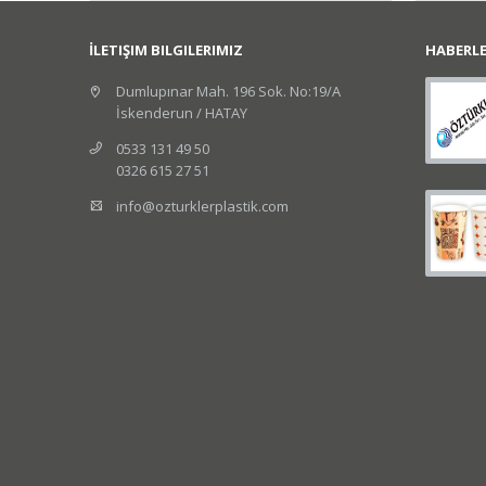
İLETIŞIM BILGILERIMIZ
HABERL
Dumlupınar Mah. 196 Sok. No:19/A
İskenderun / HATAY
0533 131 49 50
0326 615 27 51
info@ozturklerplastik.com