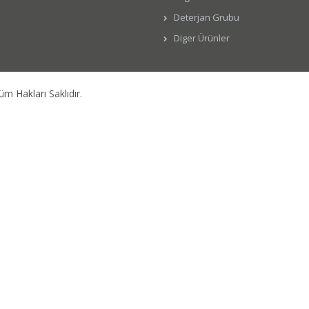
Deterjan Grubu
Diger Ürünler
üm Hakları Saklıdır.